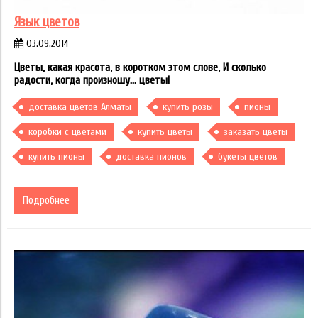
Язык цветов
03.09.2014
Цветы, какая красота, в коротком этом слове, И сколько
радости, когда произношу... цветы!
доставка цветов Алматы
купить розы
пионы
коробки с цветами
купить цветы
заказать цветы
купить пионы
доставка пионов
букеты цветов
Подробнее