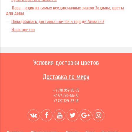
Дева – один из самых неоднозначных знаков Зодиака, цветы
для девы
Понадобилась доставка цветов в городе Алматы?
Язык цветов
Условия доставки цветов
Доставка по миру
+ 7 778 957-85-75
+7 777 250-66-72
+7 727 329-87-18