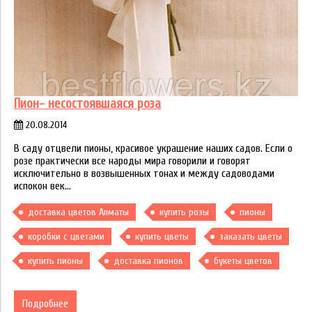
Пион- несостоявшаяся роза
20.08.2014
В саду отцвели пионы, красивое украшение наших садов. Если о
розе практически все народы мира говорили и говорят
исключительно в возвышенных тонах и между садоводами
испокон век...
доставка цветов Алматы
купить розы
пионы
коробки с цветами
купить цветы
заказать цветы
купить пионы
доставка пионов
букеты цветов
Подробнее