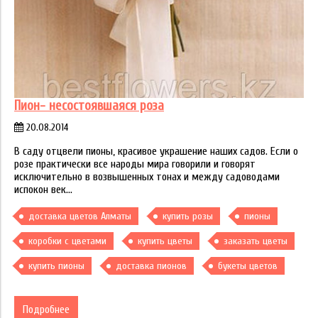
Пион- несостоявшаяся роза
20.08.2014
В саду отцвели пионы, красивое украшение наших садов. Если о
розе практически все народы мира говорили и говорят
исключительно в возвышенных тонах и между садоводами
испокон век...
доставка цветов Алматы
купить розы
пионы
коробки с цветами
купить цветы
заказать цветы
купить пионы
доставка пионов
букеты цветов
Подробнее