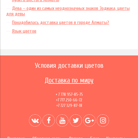
Дева – один из самых неоднозначных знаков Зодиака, цветы
для девы
Понадобилась доставка цветов в городе Алматы?
Язык цветов
Условия доставки цветов
Доставка по миру
+ 7 778 957-85-75
+7 777 250-66-72
+7 727 329-87-18