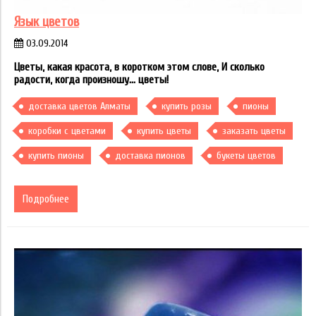
Язык цветов
03.09.2014
Цветы, какая красота, в коротком этом слове, И сколько
радости, когда произношу... цветы!
доставка цветов Алматы
купить розы
пионы
коробки с цветами
купить цветы
заказать цветы
купить пионы
доставка пионов
букеты цветов
Подробнее