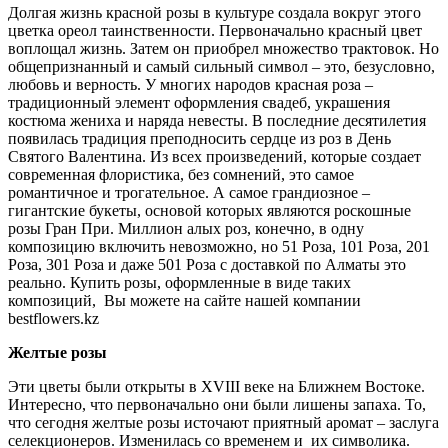
Долгая жизнь красной розы в культуре создала вокруг этого
цветка ореол таинственности. Первоначально красный цвет
воплощал жизнь. Затем он приобрел множество трактовок. Но
общепризнанный и самый сильный символ – это, безусловно,
любовь и верность. У многих народов красная роза –
традиционный элемент оформления свадеб, украшения
костюма жениха и наряда невесты. В последние десятилетия
появилась традиция преподносить сердце из роз в День
Святого Валентина. Из всех произведений, которые создает
современная флористика, без сомнений, это самое
романтичное и трогательное. А самое грандиозное –
гигантские букеты, основой которых являются роскошные
розы Гран При. Миллион алых роз, конечно, в одну
композицию включить невозможно, но 51 Роза, 101 Роза, 201
Роза, 301 Роза и даже 501 Роза c доставкой по Алматы это
реально. Купить розы, оформленные в виде таких
композиций, Вы можете на сайте нашей компании
bestflowers.kz
Желтые розы
Эти цветы были открыты в XVIII веке на Ближнем Востоке.
Интересно, что первоначально они были лишены запаха. То,
что сегодня желтые розы источают приятный аромат – заслуга
селекционеров. Изменилась со временем и их символика.