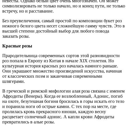
невесты. Однако белый цвет очень многозначен. Он может
символизировать не только начало, но и конец пути, не только
встречу, но и расставание.
Без преувеличения, самый простой по композиции букет роз
нежного белого цвета несет сложнейшую гамму чувств. Это в
высшей степени достойный выбор для любого повода
заказать розы.
Красные розы
Прародительница современных сортов этой разновидности
роз попала в Европу из Китая в начале XIX столетия. Но
культурная история красных роз началась намного раньше.
Они украшают множество произведений искусства, начиная
от классических поэм и заканчивая современными
шлягерами.
В греческой и римской мифологии алая роза связана с именем
Афродиты (Венеры). Когда ее возлюбленный, Адонис, погиб
на охоте, безутешная богиня бросилась в горы искать его тело
и поранила ноги об острые камни. С тех пор на месте, где
пролилась кровь прекрасного юноши, каждую весну
расцветает солнечный адонис. А капли крови Афродиты
превратились в алые розы.