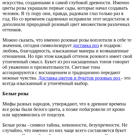
искусства, созданными в самой глубокой древности. Именно
цветы розы украшали первые сады, которые начал создавать
человек. В ту пору они, правда, радовали глаз только раз в
год. Но со временем садовники исправили этот недостаток и
дополнили природный розовый цвет множеством различных
оттенков.
Можно сказать, что именно розовые розы воплотили в себе те
значения, сегодня символизирует
доставка роз
в подарок:
любовь, благодарность, изысканные манеры и возвышенные
отношения. Но при этом каждый оттенок розового имеет свой
утонченный смысл. Букет из роз насыщенных тонов говорит
об уважении и признательности. Светлые тона
ассоциируются с восхищением и традиционно передают
нежные чувства.
Доставка цветов и букетов розовых роз
- это
всегда изысканный и утончённый выбор.
Белые розы
Мифы разных народов, утверждают, что в древние времена
все розы были белого цвета, а позже побагровели от крови
или зарумянились от поцелуя.
Белые розы - символ тайны, невинности, безупречности. Не
случайно, что именно из них чаще всего составляется букет