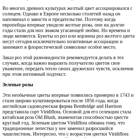
Во многих древних культурах желтый цвет ассоциировался с
солнцем. Однако в Европе несколько столетий назад он
напоминал о зависти и предательстве. Поэтому когда
европейцы впервые увидели желтые розы, они на долгие
годы стали для них знаком угасающей любви. Но времена и
люди меняются. Букеты из роз или корзины роз желтого цвета
несут сегодня исключительно позитивные ассоциации и
занимают в флористической символике особое место.
Заказ роз этой разновидности рекомендуется делать в тех
случаях, когда важно выразить получателю цветов свое
уважение, передать тепло своих дружеских чувств, исключив
при этом интимный подтекст.
Зеленые розы
Эти необычные цветы впервые появились примерно в 1743 и
стали широко культивироваться после 1856 года, когда
английская садоводческая фирма Bembridge and Harrison
представила сорт Viridiflora. Основой для его селекции стала
китайская роза Old Blush, знаменитая способностью цвести
круглый год. Зеленым цветом Viridiflora обязана тому, что
традиционные лепестки у нее заменил разросшийся
чашелистник. Интересно, что с возрастом цветки Viridiflora