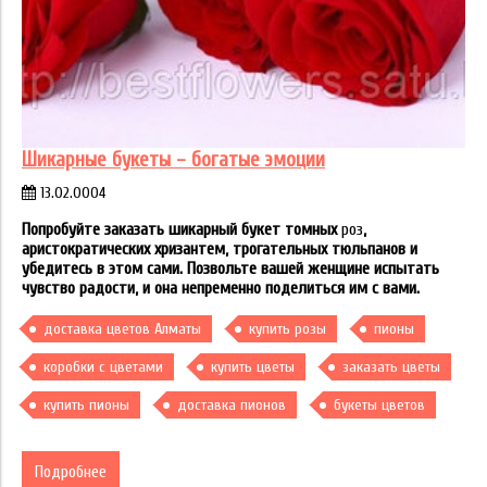
Шикарные букеты – богатые эмоции
13.02.0004
Попробуйте заказать шикарный букет томных
роз
,
аристократических хризантем, трогательных тюльпанов и
убедитесь в этом сами. Позвольте вашей женщине испытать
чувство радости, и она непременно поделиться им с вами.
доставка цветов Алматы
купить розы
пионы
коробки с цветами
купить цветы
заказать цветы
купить пионы
доставка пионов
букеты цветов
Подробнее