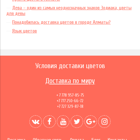
Дева – один из самых неоднозначных знаков Зодиака, цветы
для девы
Понадобилась доставка цветов в городе Алматы?
Язык цветов
Условия доставки цветов
Доставка по миру
+ 7 778 957-85-75
+7 777 250-66-72
+7 727 329-87-18
Доставка
Обратная связь
Оплата
Блог
Контакты