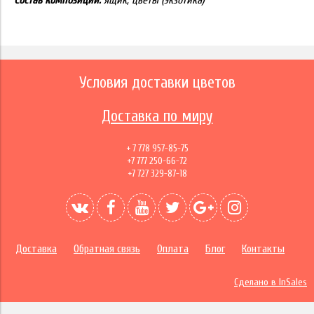
Состав композиции:
ящик, цветы (экзотика)
Условия доставки цветов
Доставка по миру
+ 7 778 957-85-75
+7 777 250-66-72
+7 727 329-87-18
Доставка
Обратная связь
Оплата
Блог
Контакты
Сделано в InSales