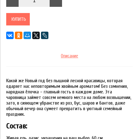
КУПИТЬ
Описание
Какой же Новый год без пышной лесной красавицы, которая
одаряет нас неповторимым хвойным ароматом! Без сомнения,
нарядная ёлочка – главный гость в каждом доме. Эта
чаровница займет совсем немного места на любом возвышении,
зато, в сияющем убранстве из роз, бус, шаров и бантов, даже
обычный вечер она сумеет превратить в уютный семейный
праздник.
Состав:
Живая ель, оазис, украшения на ваш выбор, 60 см