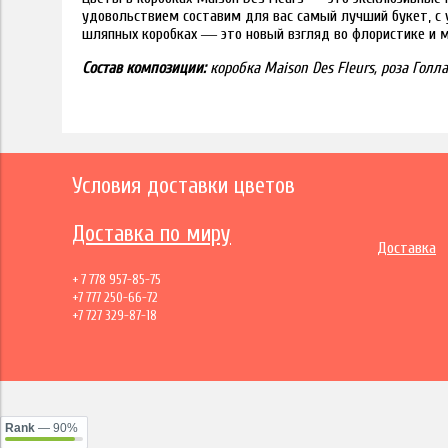
удовольствием составим для вас самый лучший букет, с 
шляпных коробках ― это новый взгляд во флористике и 
Состав композиции:
коробка Maison Des Fleurs, роза Голл
Условия доставки цветов
Доставка по миру
Доставка
+ 7 778 957-85-75
+7 777 250-66-72
+7 727 329-87-18
Rank
— 90%