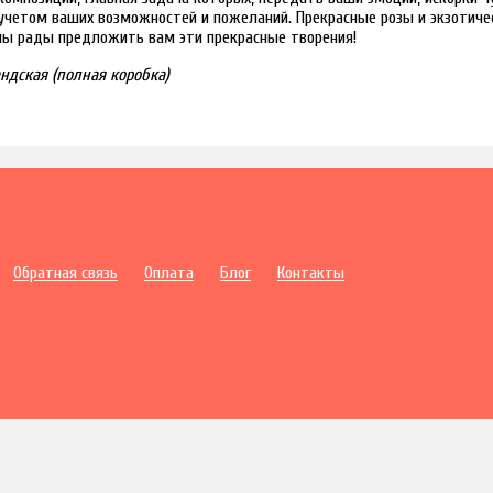
учетом ваших возможностей и пожеланий. Прекрасные розы и экзотичес
мы рады предложить вам эти прекрасные творения!
андская (полная коробка)
Обратная связь
Оплата
Блог
Контакты