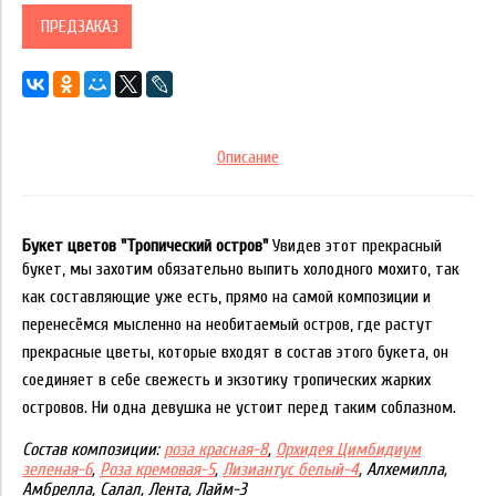
ПРЕДЗАКАЗ
Описание
Букет цветов "Тропический остров"
Увидев этот прекрасный
букет, мы захотим обязательно выпить холодного мо
хито, так
как составляющие уже есть, прямо на самой композиции и
перенесёмся мысленно на необитаемый остров, где растут
прекрасные цветы, которые входят в состав этого букета, он
соеди
няет в себе свежесть и экзотику тропических жарких
островов. Ни одна девушка не устоит перед таким соблазном.
Состав композиции:
роза красная-8
,
Орхидея Цимбидиум
зеленая-6
,
Роза кремовая-5
,
Лизиантус белый-4
, Алхемилла,
Амбрелла, Салал, Лента, Лайм-3