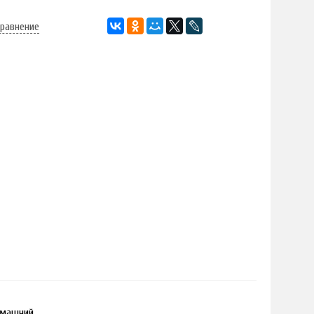
сравнение
омашний.