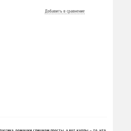
Добавить в сравнение
ассика, ромашки слишком просты, а вот каллы – то, что