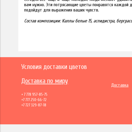
вам нужно. Эти потрясающие цветы понравятся каждой д
подойдут для выражения ваших чувств.
Состав композиции:
Каллы белые 15, аспидистра, берграсс
Условия доставки цветов
Доставка по миру
Доставка
+ 7 778 957-85-75
+7 777 250-66-72
+7 727 329-87-18