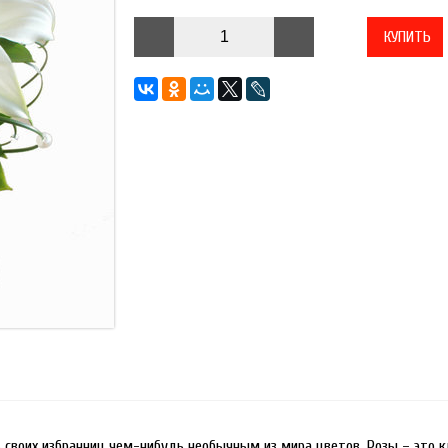
КУПИТЬ
воих избранниц чем-нибудь необычным из мира цветов. Розы – это кл