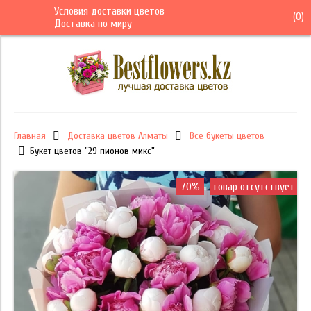
Условия доставки цветов
(
0
)
Доставка по миру
Главная
Доставка цветов Алматы
Все букеты цветов
Букет цветов "29 пионов микс"
70%
товар отсутствует