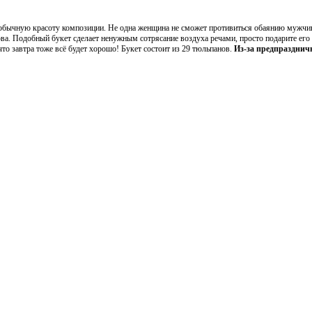
бычную красоту композиции. Не одна женщина не сможет противиться обаянию мужчины 
слова. Подобный букет сделает ненужным сотрясание воздуха речами, просто подарите е
то завтра тоже всё будет хорошо! Букет состоит из 29 тюльпанов.
Из-за предпраздничн