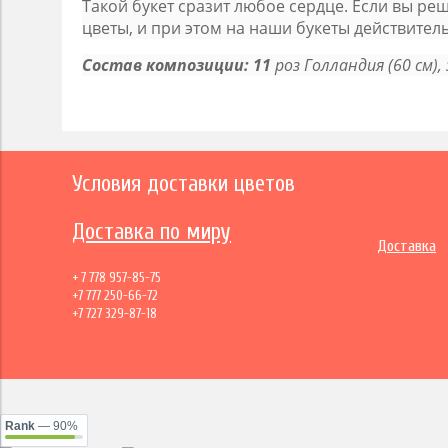
Такой букет сразит любое сердце. Если вы ре
цветы, и при этом на наши букеты действител
Состав композиции: 11
роз Голландия (60 см),
Условия доставки цветов
Доставка по миру
Доставка
+ 7 778 957-85-75
+7 777 250-66-72
+7 727 329-87-18
Rank
— 90%