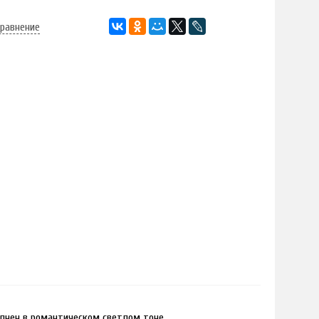
сравнение
олнен в романтическом светлом тоне