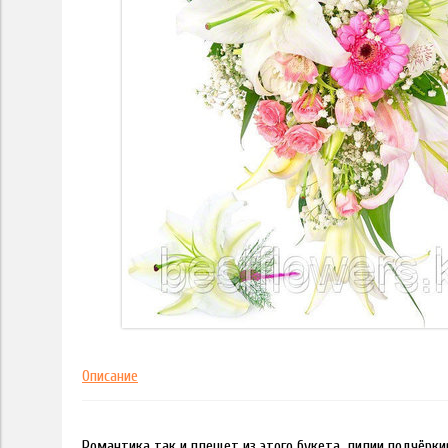
Описание
Романтика так и плещет из этого букета. лилии подчёрк