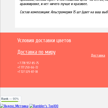
аранжировке, и нет ничего лучше и красивее.
Состав композиции: Альстромерия 15 шт (цвет на ваш выбо
Условия доставки цветов
Доставка по миру
Доставка
+ 7 778 957-85-75
+7 777 250-66-72
+7 727 329-87-18
Rank
— 90%