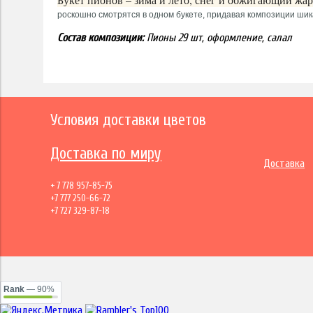
роскошно смотрятся в одном букете, придавая композиции ши
Состав композиции:
Пионы 29 шт, оформление, салал
Условия доставки цветов
Доставка по миру
Доставка
+ 7 778 957-85-75
+7 777 250-66-72
+7 727 329-87-18
Rank
— 90%