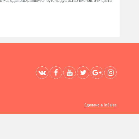
лись едва раскрывшиеся бутоны душистых пионов. Эти цветы
Сделано в InSales