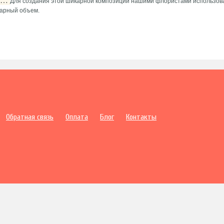
Для создания этой шикарной композиции нашими флористами использова
карный объем.
Обратная связь
Оплата
Блог
Контакты